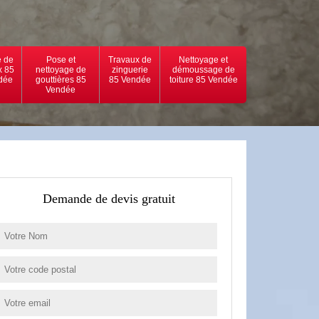
 de
Pose et
Travaux de
Nettoyage et
x 85
nettoyage de
zinguerie
démoussage de
dée
gouttières 85
85 Vendée
toiture 85 Vendée
Vendée
Demande de devis gratuit