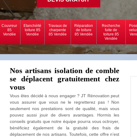
Couvreur
Etanchéité
Travaux de
Réparation
Recherche
Pose
85
toiture 85
charpente
de toiture
fuite de
velu
Vendée
Vendée
85 Vendée
85 Vendée
toiture 85
Ven
Vendée
Nos artisans isolation de comble
se déplacent gratuitement chez
vous
Vous êtes décidé à nous engager ? JT Rénovation peut
vous assurer que vous ne le regretterez pas ! Non
seulement nos prestations sont de qualité, mais vous
pouvez aussi jouir de divers avantages. Hormis les
conseils gratuits que notre équipe pourra vous octroyer,
bénéficiez également de la gratuité des frais de
déplacement de nos artisans. Toutefois, cette offre n’est