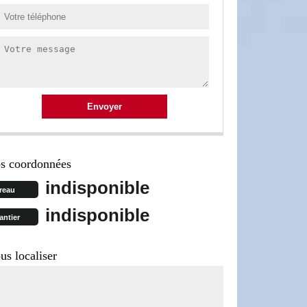
s coordonnées
indisponible
reau
indisponible
antier
us localiser