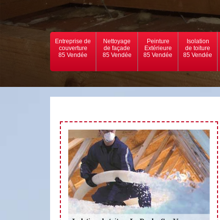
Entreprise de
Nettoyage
Peinture
Isolation
couverture
de façade
Extérieure
de toiture
85 Vendée
85 Vendée
85 Vendée
85 Vendée