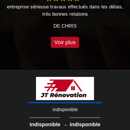
ffectués dans les délais,
Très bon travail effectué, je r
relations
cette entrepris
RIS
DE EMILIE
Voir plus
indisponible
-
indisponible
indisponible