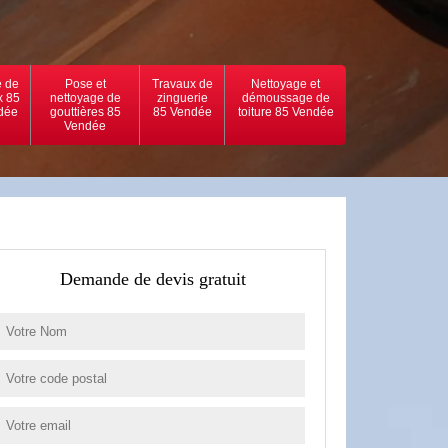
 de
Pose et
Travaux de
Nettoyage et
x 85
nettoyage de
zinguerie
démoussage de
dée
gouttières 85
85 Vendée
toiture 85 Vendée
Vendée
Demande de devis gratuit