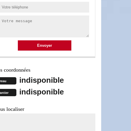
s coordonnées
indisponible
reau
indisponible
antier
us localiser