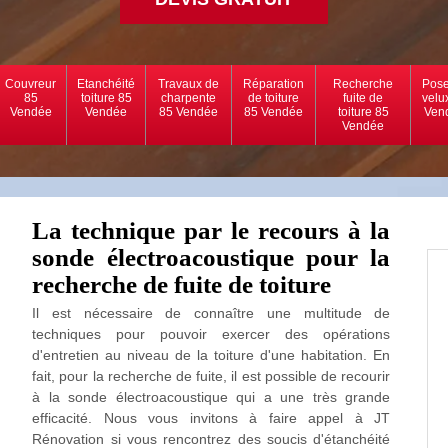
Couvreur
Etanchéité
Travaux de
Réparation
Recherche
Pose
85
toiture 85
charpente
de toiture
fuite de
velu
Vendée
Vendée
85 Vendée
85 Vendée
toiture 85
Ven
Vendée
La technique par le recours à la
sonde électroacoustique pour la
recherche de fuite de toiture
Il est nécessaire de connaître une multitude de
techniques pour pouvoir exercer des opérations
d'entretien au niveau de la toiture d'une habitation. En
fait, pour la recherche de fuite, il est possible de recourir
à la sonde électroacoustique qui a une très grande
efficacité. Nous vous invitons à faire appel à JT
Rénovation si vous rencontrez des soucis d'étanchéité