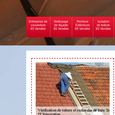
Entreprise de
Nettoyage
Peinture
Isolation
couverture
de façade
Extérieure
de toiture
85 Vendée
85 Vendée
85 Vendée
85 Vendée