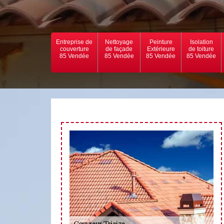
Entreprise de
Nettoyage
Peinture
Isolation
couverture
de façade
Extérieure
de toiture
85 Vendée
85 Vendée
85 Vendée
85 Vendée