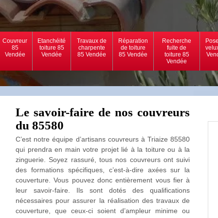
Couvreur
Etanchéité
Travaux de
Réparation
Recherche
Pose
85
toiture 85
charpente
de toiture
fuite de
velu
Vendée
Vendée
85 Vendée
85 Vendée
toiture 85
Ven
Vendée
Le savoir-faire de nos couvreurs
du 85580
C’est notre équipe d’artisans couvreurs à Triaize 85580
qui prendra en main votre projet lié à la toiture ou à la
zinguerie. Soyez rassuré, tous nos couvreurs ont suivi
des formations spécifiques, c’est-à-dire axées sur la
couverture. Vous pouvez donc entièrement vous fier à
leur savoir-faire. Ils sont dotés des qualifications
nécessaires pour assurer la réalisation des travaux de
couverture, que ceux-ci soient d’ampleur minime ou