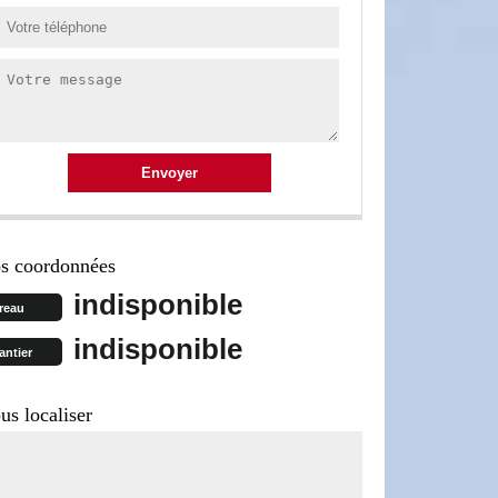
s coordonnées
indisponible
reau
indisponible
antier
us localiser