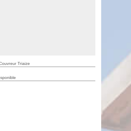
Couvreur Triaize
isponible