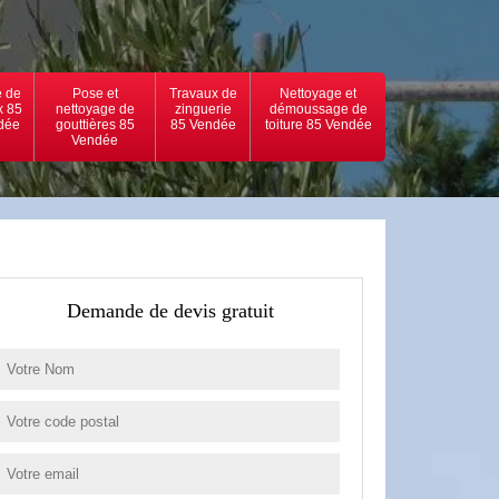
 de
Pose et
Travaux de
Nettoyage et
x 85
nettoyage de
zinguerie
démoussage de
dée
gouttières 85
85 Vendée
toiture 85 Vendée
Vendée
Demande de devis gratuit