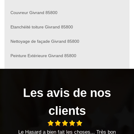
Couvreur Givrand 85800
Etanchéité toiture Givrand 85800
Nettoyage de façade Givrand 85800
Peinture Extérieure Givrand 85800
Les avis de nos
clients
Le Hasard a bien fait les choses... Très bon
En