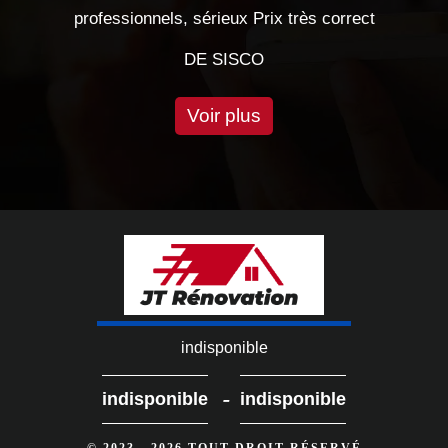
professionnels, sérieux Prix très correct
E
DE SISCO
Voir plus
indisponible
-
indisponible
indisponible
© 2023 - 2026 TOUT DROIT RÉSERVÉ