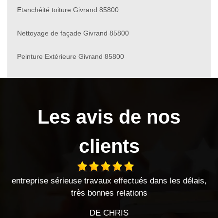
Etanchéité toiture Givrand 85800
Nettoyage de façade Givrand 85800
Peinture Extérieure Givrand 85800
Les avis de nos
clients
vaux effectués dans les délais,
Entreprise sérieuse très sat
nnes relations
Entreprise à l'écoute et t
E CHRIS
DE CHE