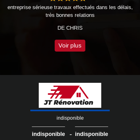
 travaux effectués dans les délais,
Entreprise sérieuse très
s bonnes relations
Entreprise à l'écoute 
DE CHRIS
DE 
Voir plus
indisponible
-
indisponible
indisponible