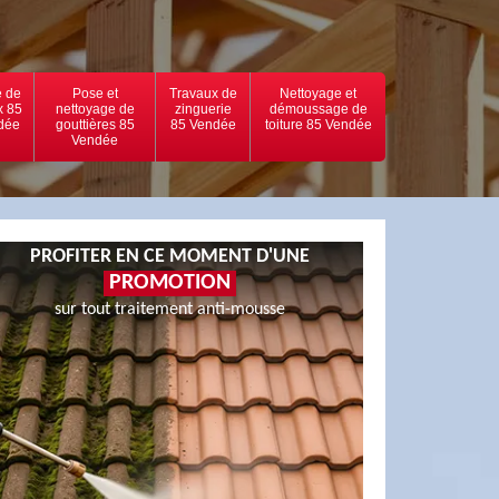
 de
Pose et
Travaux de
Nettoyage et
x 85
nettoyage de
zinguerie
démoussage de
dée
gouttières 85
85 Vendée
toiture 85 Vendée
Vendée
PROFITER EN CE MOMENT D'UNE
PROMOTION
sur tout traitement anti-mousse