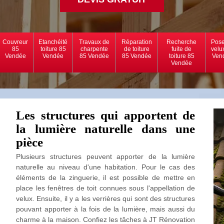
Couvreur
Etanchéité
Travaux de
Réparation
Recherche
Pose
85
toiture 85
charpente
de toiture
fuite de
velu
Vendée
Vendée
85 Vendée
85 Vendée
toiture 85
Ven
Vendée
Les structures qui apportent de
la lumière naturelle dans une
pièce
Plusieurs structures peuvent apporter de la lumière
naturelle au niveau d'une habitation. Pour le cas des
éléments de la zinguerie, il est possible de mettre en
place les fenêtres de toit connues sous l'appellation de
velux. Ensuite, il y a les verrières qui sont des structures
pouvant apporter à la fois de la lumière, mais aussi du
charme à la maison. Confiez les tâches à JT Rénovation