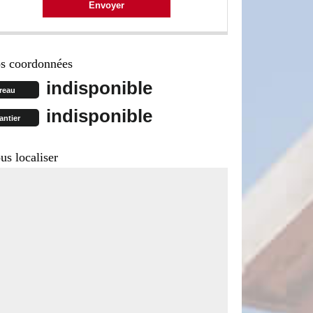
s coordonnées
indisponible
reau
indisponible
antier
us localiser