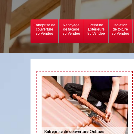
Entreprise de
Nettoyage
Peinture
Isolation
couverture
de façade
Extérieure
de toiture
85 Vendée
85 Vendée
85 Vendée
85 Vendée