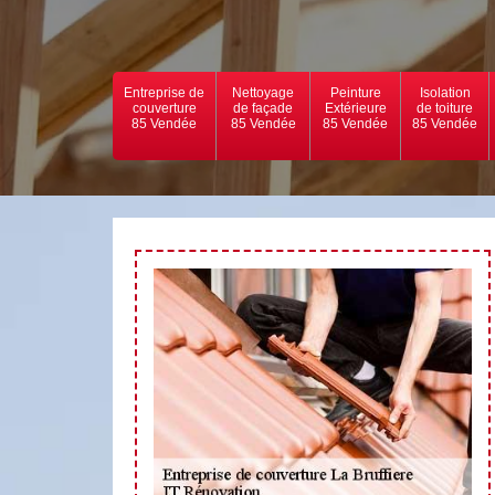
Entreprise de
Nettoyage
Peinture
Isolation
couverture
de façade
Extérieure
de toiture
85 Vendée
85 Vendée
85 Vendée
85 Vendée