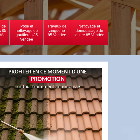
 de
Pose et
Travaux de
Nettoyage et
x 85
nettoyage de
zinguerie
démoussage de
dée
gouttières 85
85 Vendée
toiture 85 Vendée
Vendée
PROFITER EN CE MOMENT D'UNE
PROMOTION
sur tout traitement anti-mousse