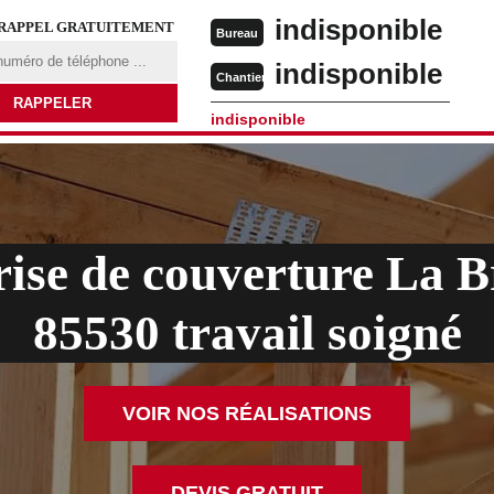
indisponible
 RAPPEL GRATUITEMENT
Bureau
indisponible
Chantier
indisponible
ise de couverture La B
85530 travail soigné
VOIR NOS RÉALISATIONS
DEVIS GRATUIT