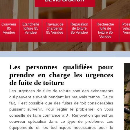
Couvreur
Etanchéité
Travaux de
Réparation
Recherche
Pose
85
toiture 85
charpente
de toiture
fuite de
velu
Vendée
Vendée
85 Vendée
85 Vendée
toiture 85
Ven
Vendée
Les personnes qualifiées pour
prendre en charge les urgences
de fuite de toiture
Les urgences de fuite de toiture sont des évènements
qui peuvent survenir pendant les mauvais temps. De ce
fait, il est possible que des fuites de toit considérables
puissent survenir. Pour régler le problème, on vous
conseille de faire confiance à JT Rénovation qui est un
couvreur spécialisé dans ce type de problème. Les
équipements et les techniques nécessaires pour le