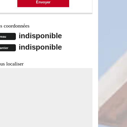
s coordonnées
indisponible
reau
indisponible
antier
us localiser