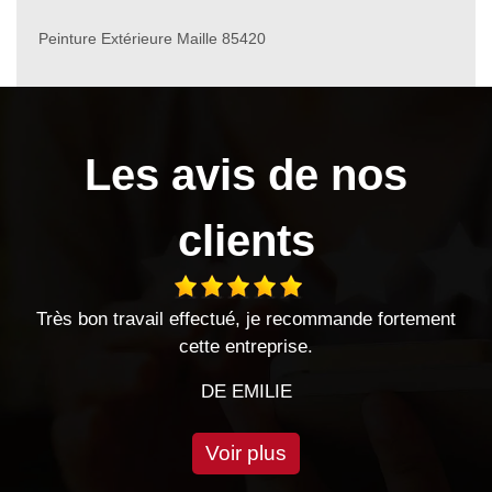
Peinture Extérieure Maille 85420
Les avis de nos
clients
ectué, je recommande fortement
entreprise sérieuse trava
te entreprise.
très bonn
DE EMILIE
DE 
Voir plus