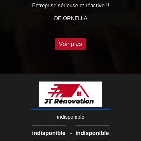
e sérieuse et réactive !!
entreprise sérieuse tra
très bo
DE ORNELLA
D
Voir plus
indisponible
-
indisponible
indisponible