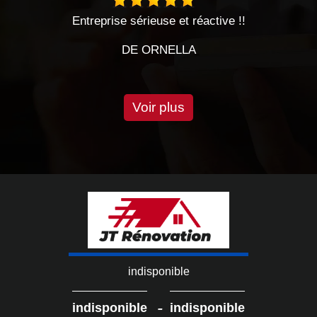
rieuse et réactive !!
Le Hasard a bien fait 
professionnels, série
 ORNELLA
DE S
Voir plus
indisponible
-
indisponible
indisponible