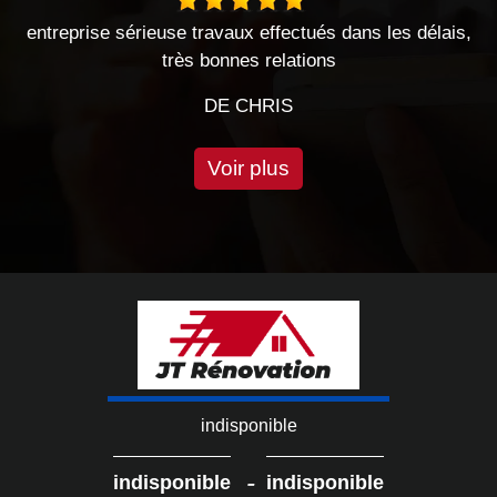
 travaux effectués dans les délais,
Entreprise sé
s bonnes relations
DE
DE CHRIS
Voir plus
indisponible
-
indisponible
indisponible