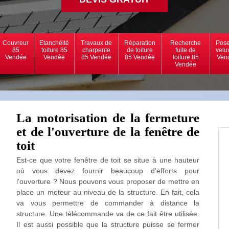
Couvreur
Etanchéité
Travaux de
Réparation
Recherche
Pose
85
toiture 85
charpente
de toiture
fuite de
velu
Vendée
Vendée
85 Vendée
85 Vendée
toiture 85
Ven
Vendée
La motorisation de la fermeture
et de l'ouverture de la fenêtre de
toit
Est-ce que votre fenêtre de toit se situe à une hauteur
où vous devez fournir beaucoup d'efforts pour
l'ouverture ? Nous pouvons vous proposer de mettre en
place un moteur au niveau de la structure. En fait, cela
va vous permettre de commander à distance la
structure. Une télécommande va de ce fait être utilisée.
Il est aussi possible que la structure puisse se fermer