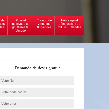
 de
Pose et
Travaux de
Nettoyage et
x 85
nettoyage de
zinguerie
démoussage de
dée
gouttières 85
85 Vendée
toiture 85 Vendée
Vendée
Demande de devis gratuit