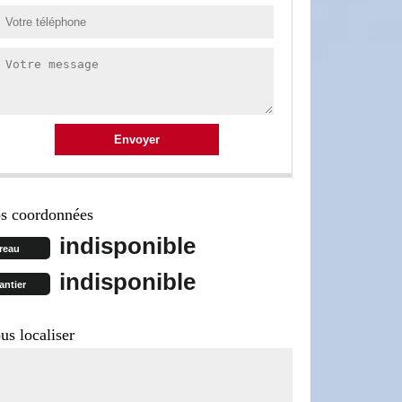
s coordonnées
indisponible
reau
indisponible
antier
us localiser