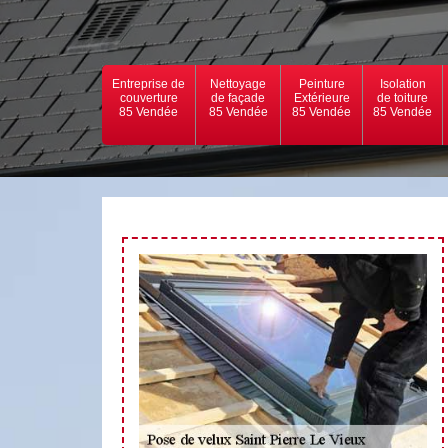
Entreprise de
Nettoyage
Peinture
Isolation
couverture
de façade
Extérieure
de toiture
85 Vendée
85 Vendée
85 Vendée
85 Vendée