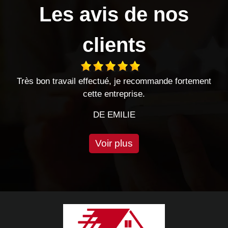
Les avis de nos
clients
recommande fortement
entreprise sérieuse travaux effectué
se.
très bonnes relatio
E
DE CHRIS
Voir plus