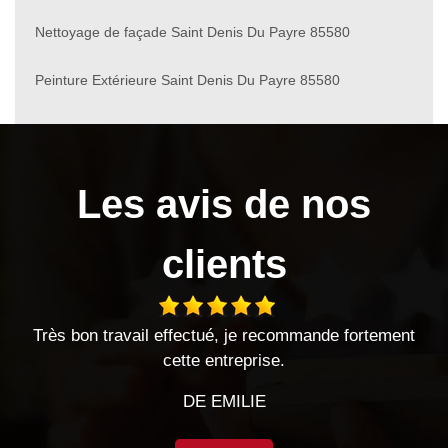
Nettoyage de façade Saint Denis Du Payre 85580
Peinture Extérieure Saint Denis Du Payre 85580
Les avis de nos
clients
ectué, je recommande fortement
Entreprise sérieuse très s
te entreprise.
Entreprise à l'écoute et
DE EMILIE
DE CH