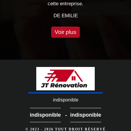
reprise.
très bonnes rel
MILIE
DE CHRI
Voir plus
indisponible
-
indisponible
indisponible
© 2023 - 2026 TOUT DROIT RÉSERVÉ