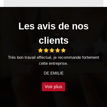
Les avis de nos
clients
je recommande fortement
Entreprise sérieuse très satisfait
eprise.
Entreprise à l'écoute et très ré
LIE
DE CHEVALI
Voir plus