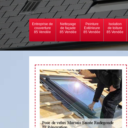
Entreprise de
Nettoyage
Peinture
Isolation
couverture
de façade
Extérieure
de toiture
85 Vendée
85 Vendée
85 Vendée
85 Vendée