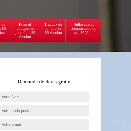
 de
Pose et
Travaux de
Nettoyage et
x 85
nettoyage de
zinguerie
démoussage de
dée
gouttières 85
85 Vendée
toiture 85 Vendée
Vendée
Demande de devis gratuit