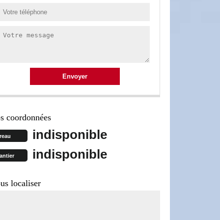
s coordonnées
indisponible
reau
indisponible
antier
us localiser