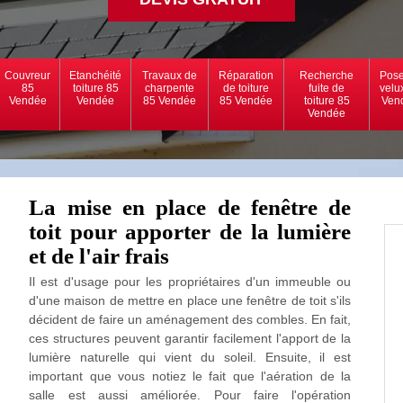
Couvreur
Etanchéité
Travaux de
Réparation
Recherche
Pose
85
toiture 85
charpente
de toiture
fuite de
velu
Vendée
Vendée
85 Vendée
85 Vendée
toiture 85
Ven
Vendée
La mise en place de fenêtre de
toit pour apporter de la lumière
et de l'air frais
Il est d'usage pour les propriétaires d'un immeuble ou
d'une maison de mettre en place une fenêtre de toit s'ils
décident de faire un aménagement des combles. En fait,
ces structures peuvent garantir facilement l'apport de la
lumière naturelle qui vient du soleil. Ensuite, il est
important que vous notiez le fait que l'aération de la
salle est aussi améliorée. Pour faire l'opération