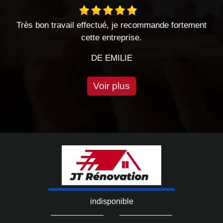
travail effectué, je recommande fortement
Le Hasard 
cette entreprise.
professi
DE EMILIE
Voir plus
indisponible