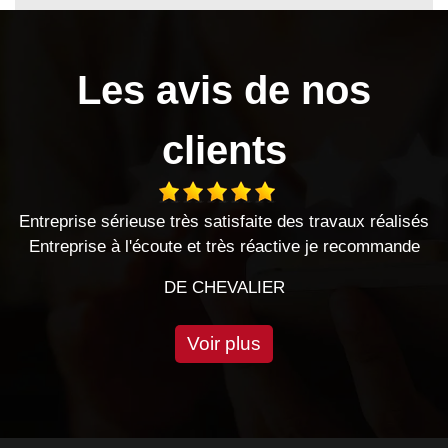
Les avis de nos
clients
ès satisfaite des travaux réalisés
Le Hasard a bien fai
e et très réactive je recommande
professionnels, sér
 CHEVALIER
DE 
Voir plus