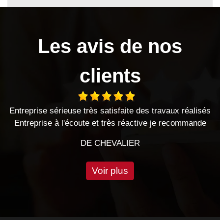
Les avis de nos
clients
 satisfaite des travaux réalisés
Le Hasard a bien fait 
et très réactive je recommande
professionnels, série
CHEVALIER
DE S
Voir plus