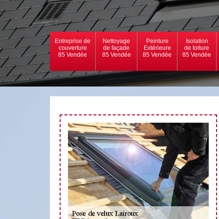
Entreprise de
Nettoyage
Peinture
Isolation
couverture
de façade
Extérieure
de toiture
85 Vendée
85 Vendée
85 Vendée
85 Vendée