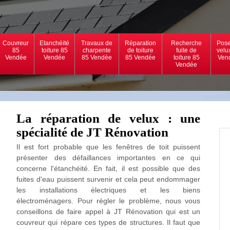
Couvreur
Etanchéité
Travaux de
Réparation
Recherche
Pose
85
toiture 85
charpente
de toiture
fuite de
velu
Vendée
Vendée
85 Vendée
85 Vendée
toiture 85
Ven
Vendée
La réparation de velux : une
spécialité de JT Rénovation
Il est fort probable que les fenêtres de toit puissent
présenter des défaillances importantes en ce qui
concerne l'étanchéité. En fait, il est possible que des
fuites d'eau puissent survenir et cela peut endommager
les installations électriques et les biens
électroménagers. Pour régler le problème, nous vous
conseillons de faire appel à JT Rénovation qui est un
couvreur qui répare ces types de structures. Il faut que