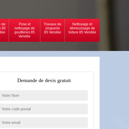
 de
Pose et
Travaux de
Nettoyage et
x 85
nettoyage de
zinguerie
démoussage de
dée
gouttières 85
85 Vendée
toiture 85 Vendée
Vendée
Demande de devis gratuit