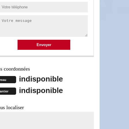
s coordonnées
indisponible
reau
indisponible
antier
us localiser