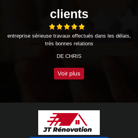
clients
 travaux effectués dans les délais,
Très bon travail effe
s bonnes relations
cette
DE CHRIS
D
Voir plus