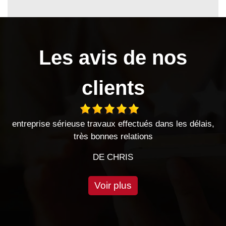
Les avis de nos
clients
ux effectués dans les délais,
Entreprise sérieuse
es relations
DE ORN
CHRIS
Voir plus