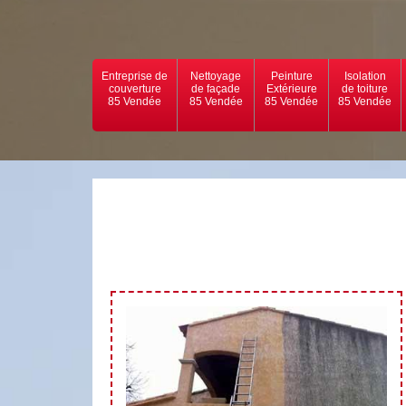
Entreprise de
Nettoyage
Peinture
Isolation
couverture
de façade
Extérieure
de toiture
85 Vendée
85 Vendée
85 Vendée
85 Vendée