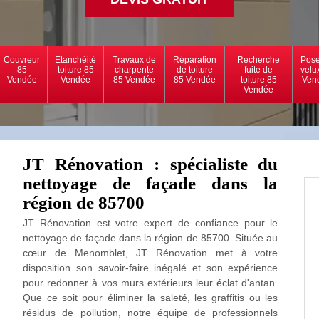
Couvreur
Etanchéité
Travaux de
Réparation
Recherche
Pose
85
toiture 85
charpente
de toiture
fuite de
velu
Vendée
Vendée
85 Vendée
85 Vendée
toiture 85
Ven
Vendée
JT Rénovation : spécialiste du
nettoyage de façade dans la
région de 85700
JT Rénovation est votre expert de confiance pour le
nettoyage de façade dans la région de 85700. Située au
cœur de Menomblet, JT Rénovation met à votre
disposition son savoir-faire inégalé et son expérience
pour redonner à vos murs extérieurs leur éclat d'antan.
Que ce soit pour éliminer la saleté, les graffitis ou les
résidus de pollution, notre équipe de professionnels