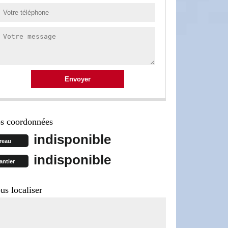
s coordonnées
indisponible
reau
indisponible
antier
us localiser