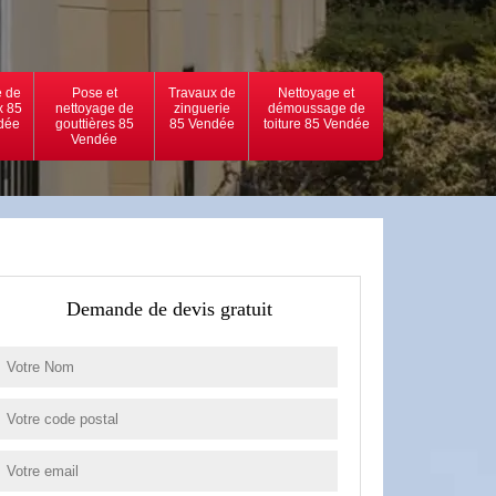
 de
Pose et
Travaux de
Nettoyage et
x 85
nettoyage de
zinguerie
démoussage de
dée
gouttières 85
85 Vendée
toiture 85 Vendée
Vendée
Demande de devis gratuit