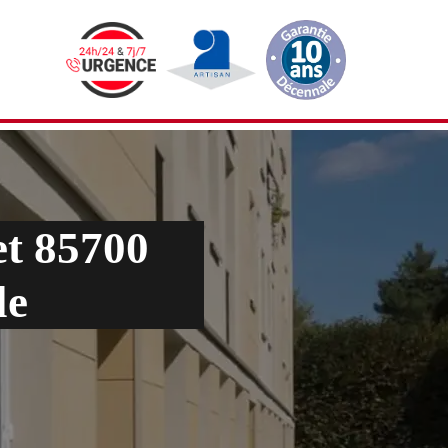
t 85700
le