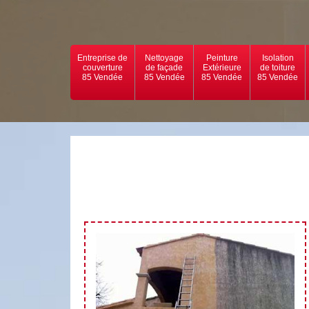
Entreprise de
Nettoyage
Peinture
Isolation
couverture
de façade
Extérieure
de toiture
85 Vendée
85 Vendée
85 Vendée
85 Vendée