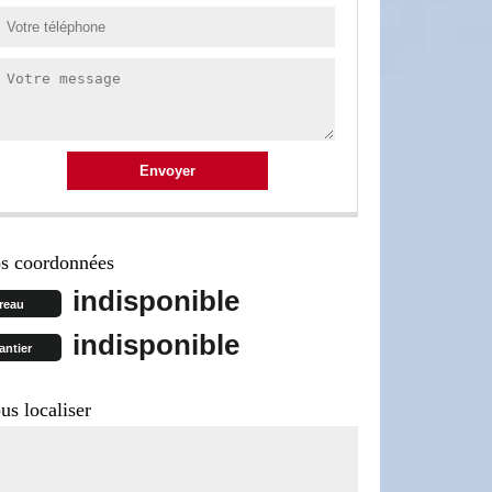
s coordonnées
indisponible
reau
indisponible
antier
us localiser