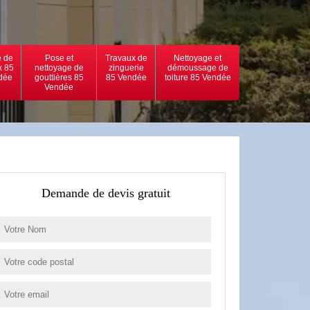
 de
Pose et
Travaux de
Nettoyage et
x 85
nettoyage de
zinguerie
démoussage de
dée
gouttières 85
85 Vendée
toiture 85 Vendée
Vendée
Demande de devis gratuit