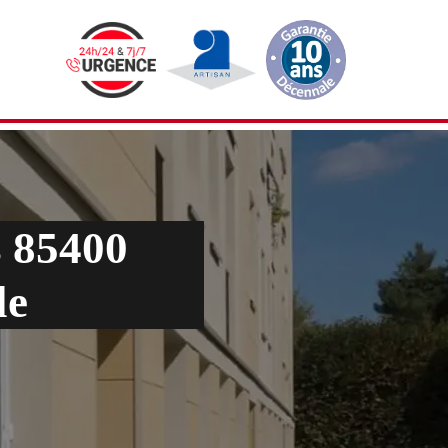
s 85400
le