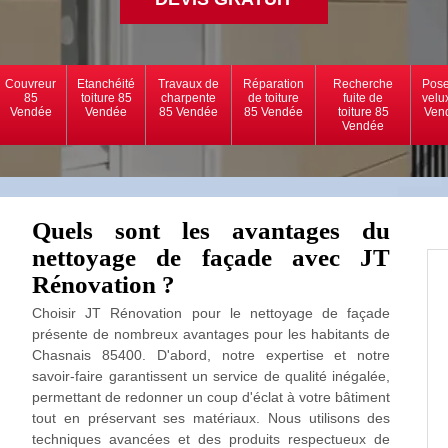
Couvreur
Etanchéité
Travaux de
Réparation
Recherche
Pose
85
toiture 85
charpente
de toiture
fuite de
velu
Vendée
Vendée
85 Vendée
85 Vendée
toiture 85
Ven
Vendée
Quels sont les avantages du
nettoyage de façade avec JT
Rénovation ?
Choisir JT Rénovation pour le nettoyage de façade
présente de nombreux avantages pour les habitants de
Chasnais 85400. D'abord, notre expertise et notre
savoir-faire garantissent un service de qualité inégalée,
permettant de redonner un coup d'éclat à votre bâtiment
tout en préservant ses matériaux. Nous utilisons des
techniques avancées et des produits respectueux de