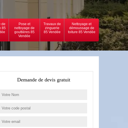
 de
Pose et
Travaux de
Nettoyage et
x 85
nettoyage de
zinguerie
démoussage de
dée
gouttières 85
85 Vendée
toiture 85 Vendée
Vendée
Demande de devis gratuit