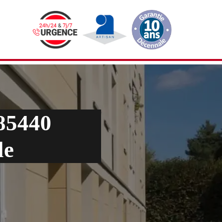
 85440
le