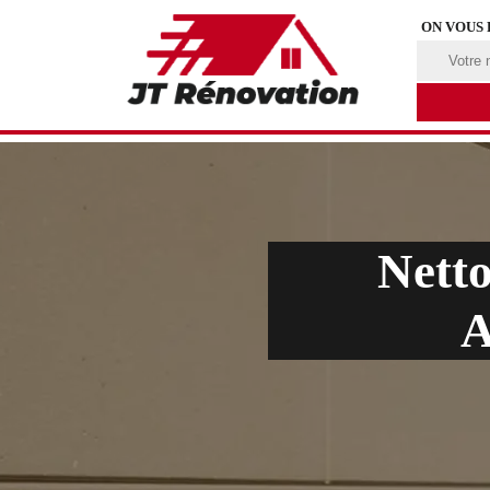
ON VOUS
Netto
A