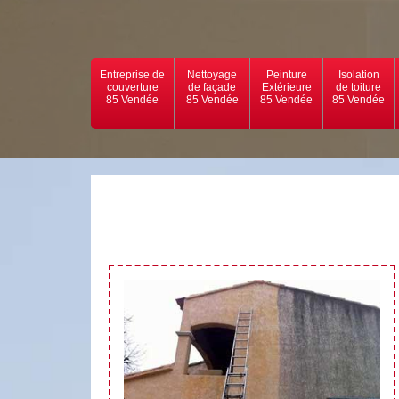
Entreprise de
Nettoyage
Peinture
Isolation
couverture
de façade
Extérieure
de toiture
85 Vendée
85 Vendée
85 Vendée
85 Vendée