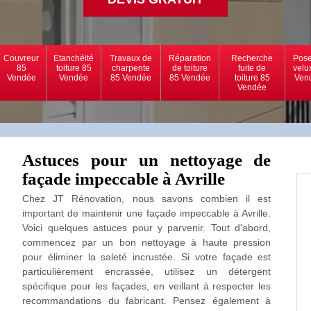
Couvreur
Etanchéité
Travaux de
Réparation
Recherche
Pose
85
toiture 85
charpente
de toiture
fuite de
velu
Vendée
Vendée
85 Vendée
85 Vendée
toiture 85
Ven
Vendée
Astuces pour un nettoyage de
façade impeccable à Avrille
Chez JT Rénovation, nous savons combien il est
important de maintenir une façade impeccable à Avrille.
Voici quelques astuces pour y parvenir. Tout d'abord,
commencez par un bon nettoyage à haute pression
pour éliminer la saleté incrustée. Si votre façade est
particulièrement encrassée, utilisez un détergent
spécifique pour les façades, en veillant à respecter les
recommandations du fabricant. Pensez également à