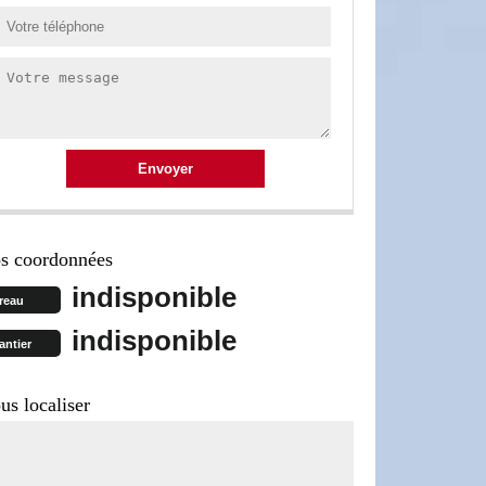
s coordonnées
indisponible
reau
indisponible
antier
us localiser