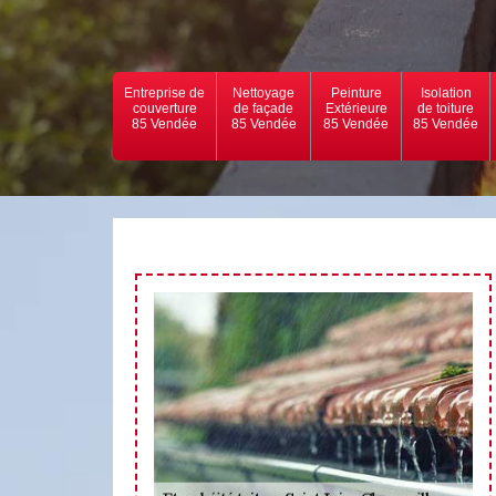
Entreprise de
Nettoyage
Peinture
Isolation
couverture
de façade
Extérieure
de toiture
85 Vendée
85 Vendée
85 Vendée
85 Vendée