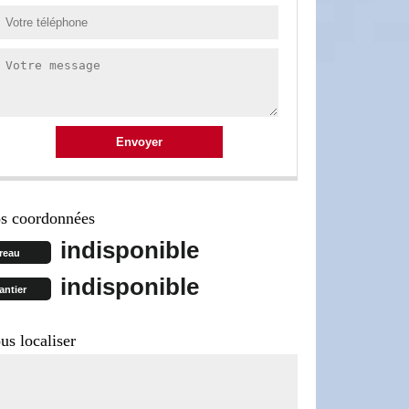
s coordonnées
indisponible
reau
indisponible
antier
us localiser