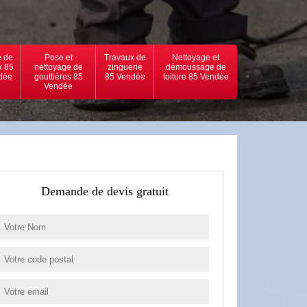
 de
Pose et
Travaux de
Nettoyage et
x 85
nettoyage de
zinguerie
démoussage de
dée
gouttières 85
85 Vendée
toiture 85 Vendée
Vendée
Demande de devis gratuit