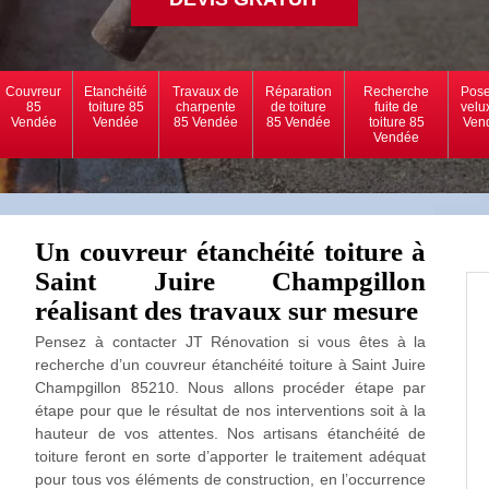
Couvreur
Etanchéité
Travaux de
Réparation
Recherche
Pose
85
toiture 85
charpente
de toiture
fuite de
velu
Vendée
Vendée
85 Vendée
85 Vendée
toiture 85
Ven
Vendée
Un couvreur étanchéité toiture à
Saint Juire Champgillon
réalisant des travaux sur mesure
Pensez à contacter JT Rénovation si vous êtes à la
recherche d’un couvreur étanchéité toiture à Saint Juire
Champgillon 85210. Nous allons procéder étape par
étape pour que le résultat de nos interventions soit à la
hauteur de vos attentes. Nos artisans étanchéité de
toiture feront en sorte d’apporter le traitement adéquat
pour tous vos éléments de construction, en l’occurrence