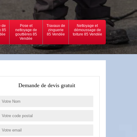
 de
Pose et
Travaux de
Nettoyage et
x 85
nettoyage de
zinguerie
démoussage de
dée
gouttières 85
85 Vendée
toiture 85 Vendée
Vendée
Demande de devis gratuit