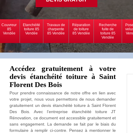
Couvreur
Etanchéité
Travaux de
Réparation
Recherche
Pose
85
toiture 85
charpente
de toiture
fuite de
velu
Vendée
Vendée
85 Vendée
85 Vendée
toiture 85
Ven
Vendée
Accédez gratuitement à votre
devis étanchéité toiture à Saint
Florent Des Bois
Pour prendre connaissance de notre offre en lien avec
votre projet, nous vous permettons de nous demander
gratuitement un devis étanchéité toiture à Saint Florent
Des Bois. Avec l’entreprise étanchéité toiture JT
Rénovation, ce document est accessible gratuitement et
sans engagement. La demande se fait par le biais du
formulaire à remplir ci-contre. Pensez à mentionner le