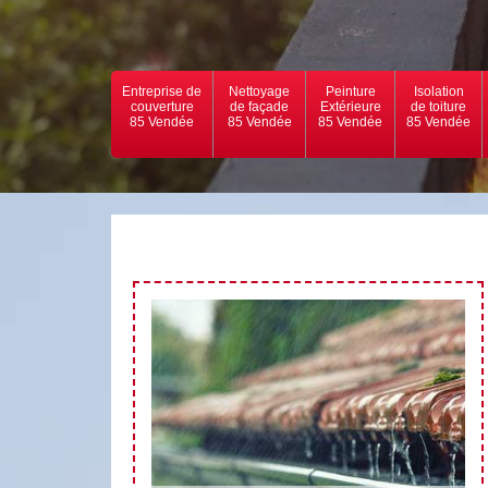
Entreprise de
Nettoyage
Peinture
Isolation
couverture
de façade
Extérieure
de toiture
85 Vendée
85 Vendée
85 Vendée
85 Vendée