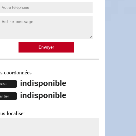
s coordonnées
indisponible
reau
indisponible
antier
us localiser