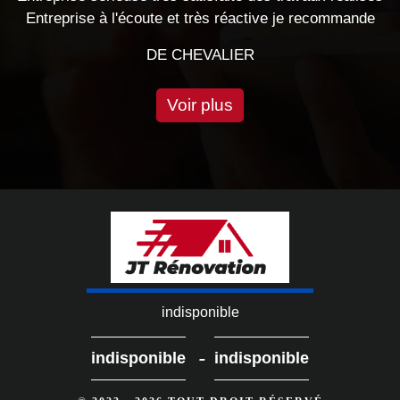
et très réactive je recommande
cette ent
CHEVALIER
DE EM
Voir plus
indisponible
-
indisponible
indisponible