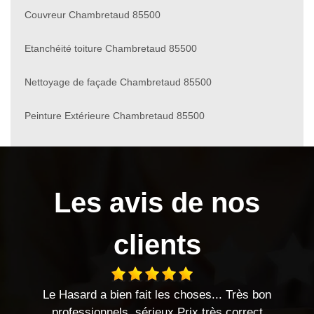
Couvreur Chambretaud 85500
Etanchéité toiture Chambretaud 85500
Nettoyage de façade Chambretaud 85500
Peinture Extérieure Chambretaud 85500
Les avis de nos
clients
es... Très bon
entreprise sérieuse travaux effectués d
 très correct
très bonnes relations