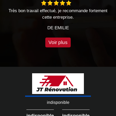
ffectué, je recommande fortement
Entreprise sérieuse très
ette entreprise.
Entreprise à l'écoute 
DE EMILIE
DE 
Voir plus
indisponible
-
indisponible
indisponible