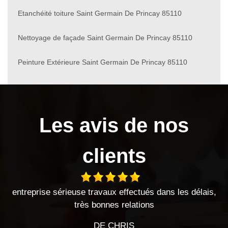
Etanchéité toiture Saint Germain De Princay 85110
Nettoyage de façade Saint Germain De Princay 85110
Peinture Extérieure Saint Germain De Princay 85110
Les avis de nos
clients
 effectués dans les délais,
Entreprise sérieuse très satisfa
 relations
Entreprise à l'écoute et très 
HRIS
DE CHEVAL