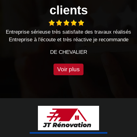
clients
ès satisfaite des travaux réalisés
Très bon travail effect
e et très réactive je recommande
cette e
 CHEVALIER
DE 
Voir plus