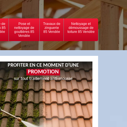
 de
Pose et
Travaux de
Nettoyage et
x 85
nettoyage de
zinguerie
démoussage de
dée
gouttières 85
85 Vendée
toiture 85 Vendée
Vendée
PROFITER EN CE MOMENT D'UNE
PROMOTION
sur tout traitement anti-mousse