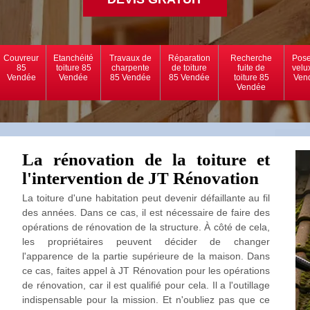
Couvreur
Etanchéité
Travaux de
Réparation
Recherche
Pose
85
toiture 85
charpente
de toiture
fuite de
velu
Vendée
Vendée
85 Vendée
85 Vendée
toiture 85
Ven
Vendée
La rénovation de la toiture et
l'intervention de JT Rénovation
La toiture d'une habitation peut devenir défaillante au fil
des années. Dans ce cas, il est nécessaire de faire des
opérations de rénovation de la structure. À côté de cela,
les propriétaires peuvent décider de changer
l'apparence de la partie supérieure de la maison. Dans
ce cas, faites appel à JT Rénovation pour les opérations
de rénovation, car il est qualifié pour cela. Il a l'outillage
indispensable pour la mission. Et n'oubliez pas que ce