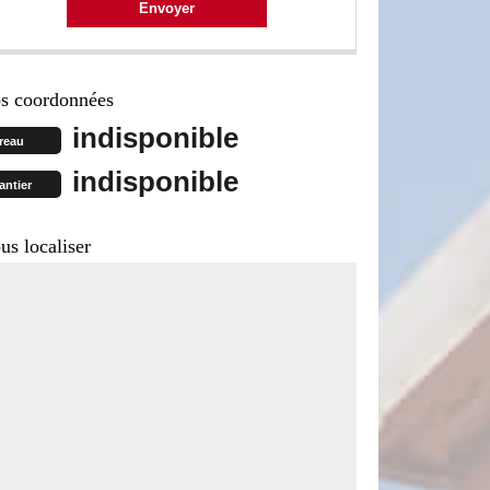
s coordonnées
indisponible
reau
indisponible
antier
us localiser