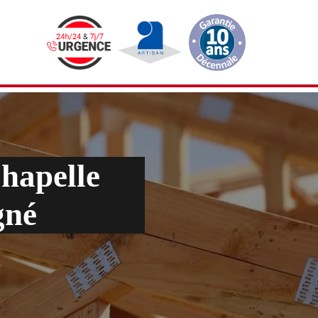
hapelle
gné