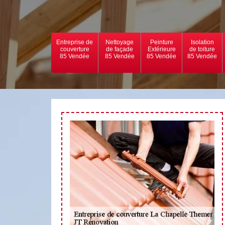
Entreprise de
Nettoyage
Peinture
Isolation
couverture
de façade
Extérieure
de toiture
85 Vendée
85 Vendée
85 Vendée
85 Vendée