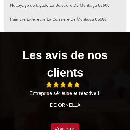
Nettoyage de façade La Boissiere De Montaigu 85600
Peinture Extérieure La Boissiere De Montaigu 85600
Les avis de nos
clients
Entreprise sérieuse et réactive !!
Entreprise s
Entreprise
DE ORNELLA
Voir plus