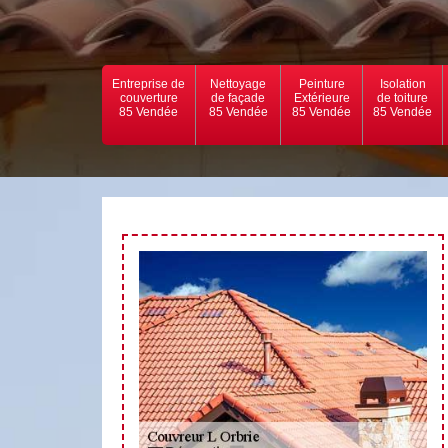
Entreprise de
Nettoyage
Peinture
Isolation
couverture
de façade
Extérieure
de toiture
85 Vendée
85 Vendée
85 Vendée
85 Vendée