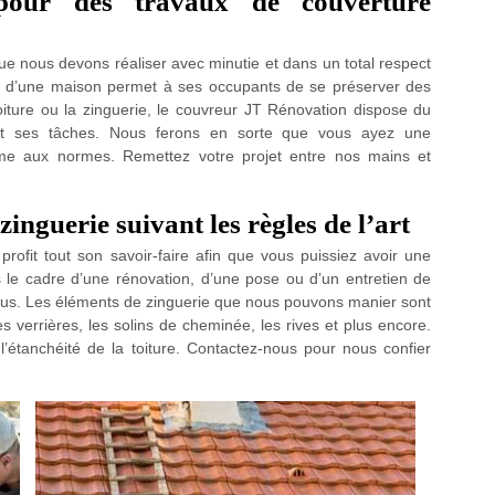
our des travaux de couverture
ue nous devons réaliser avec minutie et dans un total respect
ture d’une maison permet à ses occupants de se préserver des
toiture ou la zinguerie, le couvreur JT Rénovation dispose du
ent ses tâches. Nous ferons en sorte que vous ayez une
orme aux normes. Remettez votre projet entre nos mains et
inguerie suivant les règles de l’art
ofit tout son savoir-faire afin que vous puissiez avoir une
le cadre d’une rénovation, d’une pose ou d’un entretien de
ous. Les éléments de zinguerie que nous pouvons manier sont
les verrières, les solins de cheminée, les rives et plus encore.
’étanchéité de la toiture. Contactez-nous pour nous confier