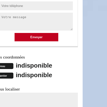
s coordonnées
indisponible
reau
indisponible
antier
us localiser