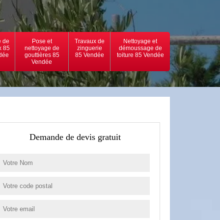
 de
Pose et
Travaux de
Nettoyage et
x 85
nettoyage de
zinguerie
démoussage de
dée
gouttières 85
85 Vendée
toiture 85 Vendée
Vendée
Demande de devis gratuit