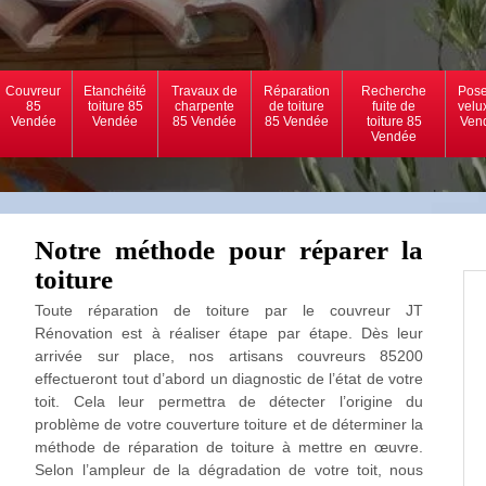
Couvreur
Etanchéité
Travaux de
Réparation
Recherche
Pose
85
toiture 85
charpente
de toiture
fuite de
velu
Vendée
Vendée
85 Vendée
85 Vendée
toiture 85
Ven
Vendée
Notre méthode pour réparer la
toiture
Toute réparation de toiture par le couvreur JT
Rénovation est à réaliser étape par étape. Dès leur
arrivée sur place, nos artisans couvreurs 85200
effectueront tout d’abord un diagnostic de l’état de votre
toit. Cela leur permettra de détecter l’origine du
problème de votre couverture toiture et de déterminer la
méthode de réparation de toiture à mettre en œuvre.
Selon l’ampleur de la dégradation de votre toit, nous